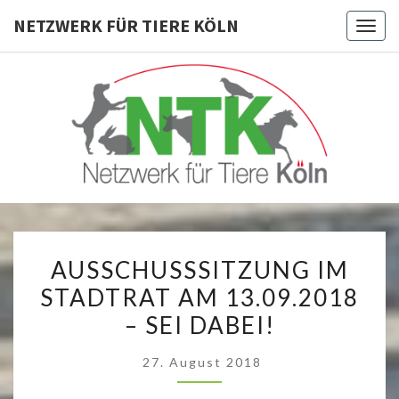
Skip
NETZWERK FÜR TIERE KÖLN
Toggl
to
content
NETZWERK
Tierschutz
Köln
FÜR TIERE
KÖLN
AUSSCHUSSSITZUNG
AUSSCHUSSSITZUNG IM
IM
STADTRAT AM 13.09.2018
STADTRAT
– SEI DABEI!
AM
13.09.2018
27. August 2018
–
SEI